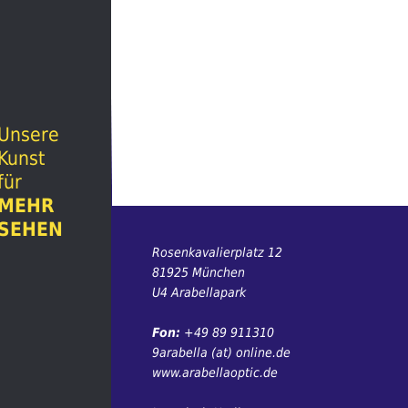
Unsere
Kunst
für
MEHR
SEHEN
Rosenkavalierplatz 12
81925 München
U4 Arabellapark
Fon:
+49 89 911310
9arabella (at) online.de
www.arabellaoptic.de