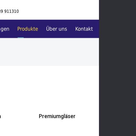
89 911310
ngen
Produkte
Über uns
Kontakt
n
Premiumgläser