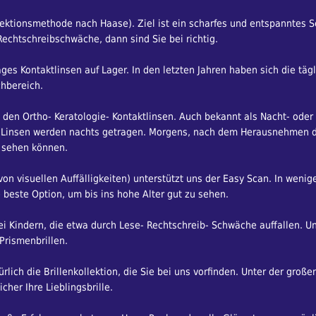
ionsmethode nach Haase). Ziel ist ein scharfes und entspanntes Seh
chtschreibschwäche, dann sind Sie bei richtig.
Tages Kontaktlinsen auf Lager. In den letzten Jahren haben sich die tä
chbereich.
 den Ortho- Keratologie- Kontaktlinsen. Auch bekannt als Nacht- oder
K Linsen werden nachts getragen. Morgens, nach dem Herausnehmen d
f sehen können.
on visuellen Auffälligkeiten) unterstützt uns der Easy Scan. In wenige
e beste Option, um bis ins hohe Alter gut zu sehen.
Kindern, die etwa durch Lese- Rechtschreib- Schwäche auffallen. Unt
Prismenbrillen.
lich die Brillenkollektion, die Sie bei uns vorfinden. Unter der große
her Ihre Lieblingsbrille.