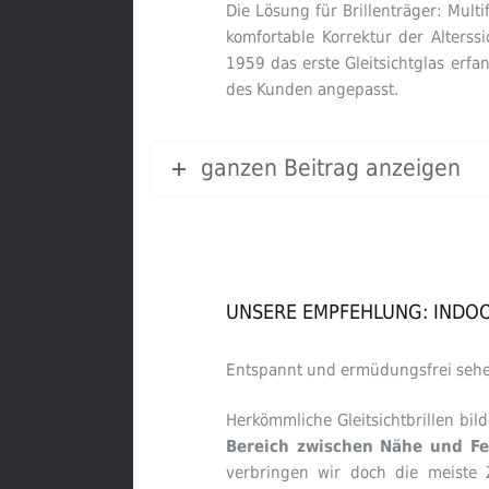
Die Lösung für Brillenträger: Mult
komfortable Korrektur der Alterss
1959 das erste Gleitsichtglas erf
des Kunden angepasst.
ganzen Beitrag anzeigen
UNSERE EMPFEHLUNG: INDO
Entspannt und ermüdungsfrei sehe
Herkömmliche Gleitsichtbrillen bil
Bereich zwischen Nähe und Fe
verbringen wir doch die meiste 