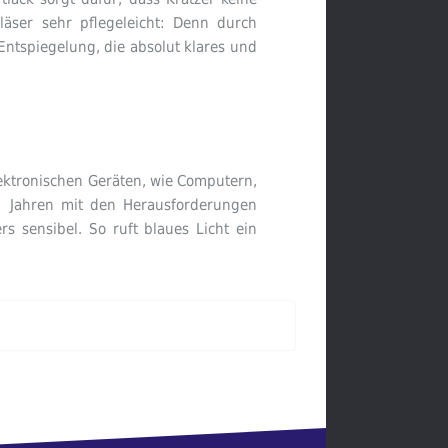
äser sehr pflegeleicht: Denn durch
ntspiegelung, die absolut klares und
lektronischen Geräten, wie Computern,
t Jahren mit den Herausforderungen
s sensibel. So ruft blaues Licht ein