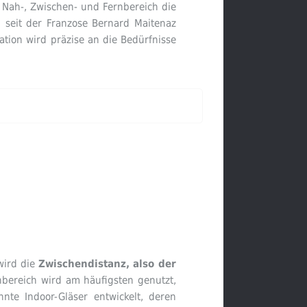
n Nah-, Zwischen- und Fernbereich die
nd seit der Franzose Bernard Maitenaz
ation wird präzise an die Bedürfnisse
wird die
Zwischendistanz, also der
hbereich wird am häufigsten genutzt,
te Indoor-Gläser entwickelt, deren