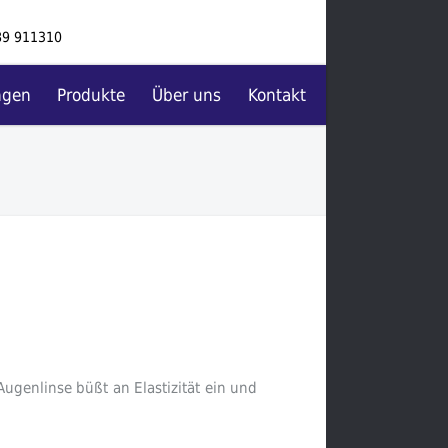
89 911310
ngen
Produkte
Über uns
Kontakt
Augenlinse büßt an Elastizität ein und