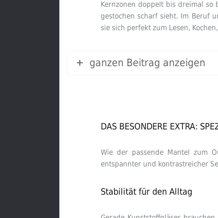
Kernzonen doppelt bis dreimal so b
gestochen scharf sieht. Im Beruf 
sie sich perfekt zum Lesen, Koche
ganzen Beitrag anzeigen
DAS BESONDERE EXTRA: SPE
Wie der passende Mantel zum Outf
entspannter und kontrastreicher S
Stabilität für den Alltag
Gerade Kunststoffgläser brauchen 