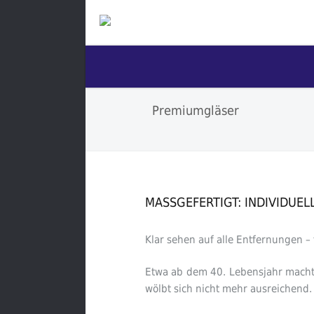
Premiumgläser
MASSGEFERTIGT: INDIVIDUEL
Klar sehen auf alle Entfernungen –
Etwa ab dem 40. Lebensjahr macht s
wölbt sich nicht mehr ausreichend. 