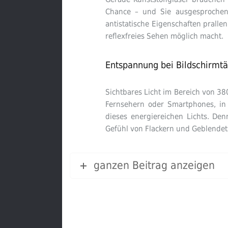
Chance – und Sie ausgesprochen 
antistatische Eigenschaften prall
reflexfreies Sehen möglich macht.
Entspannung bei Bildschirmtä
Sichtbares Licht im Bereich von 3
Fernsehern oder Smartphones, in
dieses energiereichen Lichts. Den
Gefühl von Flackern und Geblendets
ganzen Beitrag anzeigen