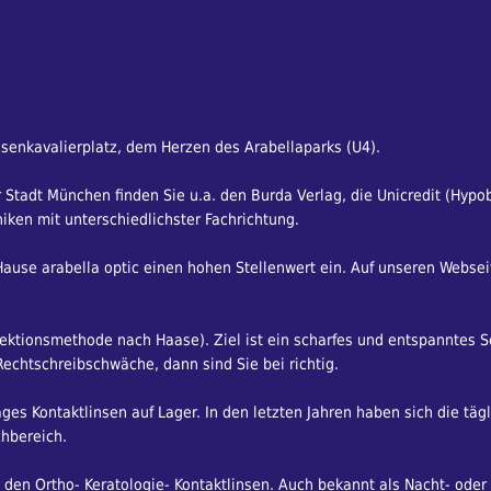
osenkavalierplatz, dem Herzen des Arabellaparks (U4).
Stadt München finden Sie u.a. den Burda Verlag, die Unicredit (Hypo
iken mit unterschiedlichster Fachrichtung.
use arabella optic einen hohen Stellenwert ein. Auf unseren Websei
ionsmethode nach Haase). Ziel ist ein scharfes und entspanntes Seh
chtschreibschwäche, dann sind Sie bei richtig.
Tages Kontaktlinsen auf Lager. In den letzten Jahren haben sich die tä
chbereich.
 den Ortho- Keratologie- Kontaktlinsen. Auch bekannt als Nacht- oder