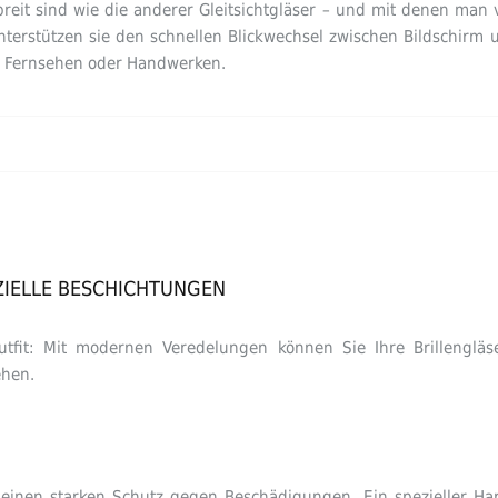
reit sind wie die anderer Gleitsichtgläser – und mit denen man 
unterstützen sie den schnellen Blickwechsel zwischen Bildschirm
n, Fernsehen oder Handwerken.
ZIELLE BESCHICHTUNGEN
it: Mit modernen Veredelungen können Sie Ihre Brillengläser
ehen.
einen starken Schutz gegen Beschädigungen. Ein spezieller Hart