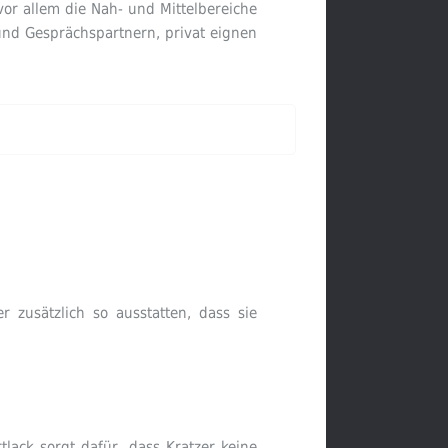
vor allem die Nah- und Mittelbereiche
 und Gesprächspartnern, privat eignen
 zusätzlich so ausstatten, dass sie
lack sorgt dafür, dass Kratzer keine