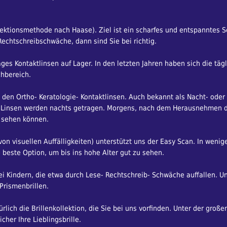
ionsmethode nach Haase). Ziel ist ein scharfes und entspanntes Seh
chtschreibschwäche, dann sind Sie bei richtig.
Tages Kontaktlinsen auf Lager. In den letzten Jahren haben sich die tä
chbereich.
 den Ortho- Keratologie- Kontaktlinsen. Auch bekannt als Nacht- oder
K Linsen werden nachts getragen. Morgens, nach dem Herausnehmen d
f sehen können.
on visuellen Auffälligkeiten) unterstützt uns der Easy Scan. In wenige
e beste Option, um bis ins hohe Alter gut zu sehen.
Kindern, die etwa durch Lese- Rechtschreib- Schwäche auffallen. Unt
Prismenbrillen.
lich die Brillenkollektion, die Sie bei uns vorfinden. Unter der große
her Ihre Lieblingsbrille.