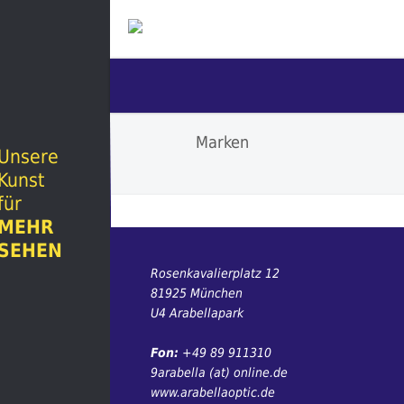
Marken
Unsere
Kunst
für
MEHR
SEHEN
Rosenkavalierplatz 12
81925 München
U4 Arabellapark
Fon:
+49 89 911310
9arabella (at) online.de
www.arabellaoptic.de