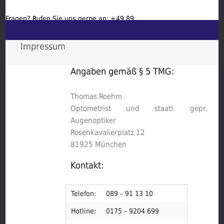
Fragen? Rufen Sie uns gerne an:
+49 89
Impressum
911310
Start
Angaben gemäß § 5 TMG:
Termin
Thomas Roehm
Optometrist und staatl. gepr.
Galerie
Augenoptiker
Rosenkavalierplatz 12
Dienstleistungen
81925 München
Produkte
Kontakt:
Über uns
Telefon:
089 – 91 13 10
Hotline:
0175 – 9204 699
Kontakt