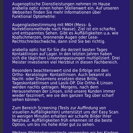
Augenoptische Dienstleistungen nehmen im Hause
arabella optic einen hohen Stellenwert ein. Auf unseren
Webseiten finden Sie mehr Informationen über
Funktional Optometrie:
Augenglasbestimmung mit MKH (Mess- &
Korrektionsmethode nach Haase). Ziel ist ein scharfes
und entspanntes Sehen. Gibt es Auffälligkeiten u.a. wie
Kopfschmerzen, brennende Augen oder Lese-
Rechtschreibschwäche, dann sind Sie bei richtig.
arabella optic hat für Sie die derzeit besten Tages
Kontaktlinsen auf Lager. In den letzten Jahren haben
sich die täglichen Linsenanpassungen multipliziert. Drei
Meister investieren viel Herzblut in diesen Fachbereich.
Besonders beachtenswert sind die Erfolge mit den
Ortho- Keratologie- Kontaktlinsen. Auch bekannt als
Nacht- oder Dreamlens ersetzen diese Brille,
Tageskontaktlinsen und Lasik-OP. Die Ortho-K Linsen
werden nachts getragen. Morgens, nach dem
Herausnehmen der Linsen, sind unsere Kunden immer
wieder fasziniert, wie sie den ganzen Tag über scharf
sehen können.
Zum Bereich Screening (Tests zur Auffindung von
visuellen Auffälligkeiten) unterstützt uns der Easy Scan.
In wenigen Minuten erhalten wir scharfe Bilder Ihrer
Netzhaut. Auffälligkeiten früh erkennen ist die beste
Option, um bis ins hohe Alter gut zu sehen.
Weitere Wahrnehmungstests verwenden wir bei Kindern,