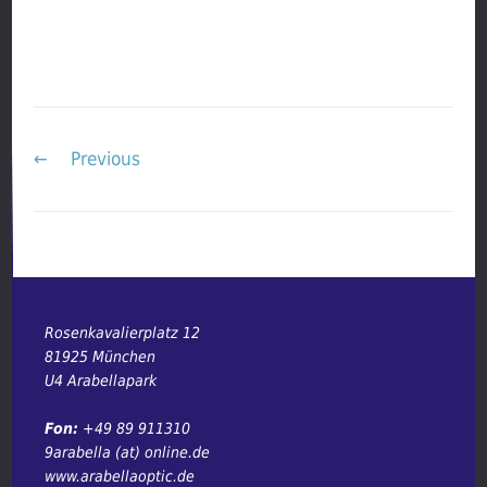
Post
navigation
←
Previous
Rosenkavalierplatz 12
81925 München
U4 Arabellapark
Fon:
+49 89 911310
9arabella (at) online.de
www.arabellaoptic.de